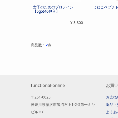
女子のためのプロテイン
じねこペプチ
【5g✖️40包入】
¥
3,800
商品数：
2
点
functional-online
お買
〒251-0025
お支払
神奈川県藤沢市鵠沼石上1-2-5第一ミヤ
返品・
ビル２C
よくあ